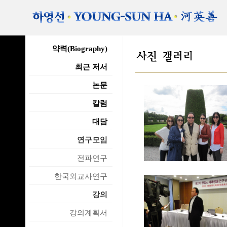
약력(Biography)
최근 저서
논문
칼럼
대담
연구모임
전파연구
한국외교사연구
강의
강의계획서